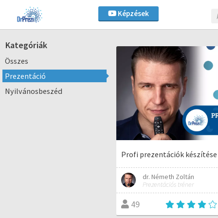
Képzések
Kategóriák
Összes
Prezentáció
Nyilvánosbeszéd
Profi prezentációk készítése
dr. Németh Zoltán
Prezentációs tréner
49