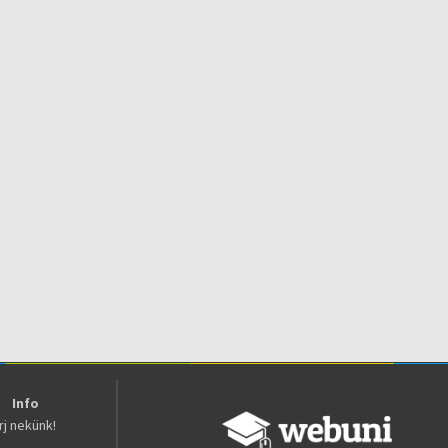
Info
Írj nekünk!