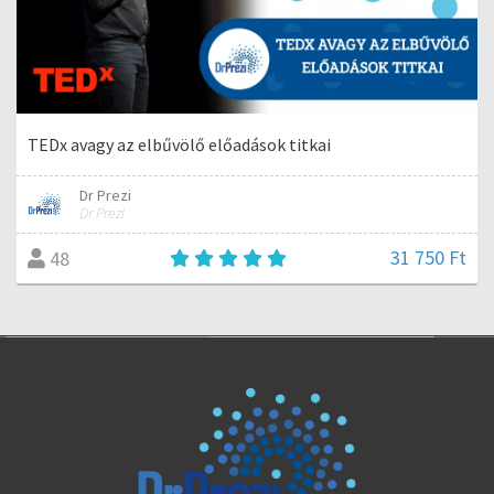
TEDx avagy az elbűvölő előadások titkai
Dr Prezi
Dr Prezi
31 750 Ft
48