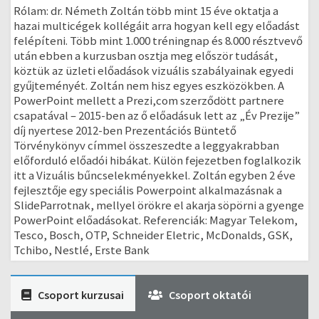
Rólam: dr. Németh Zoltán több mint 15 éve oktatja a
hazai multicégek kollégáit arra hogyan kell egy előadást
felépíteni. Több mint 1.000 tréningnap és 8.000 résztvevő
után ebben a kurzusban osztja meg először tudását,
köztük az üzleti előadások vizuális szabályainak egyedi
gyűjteményét. Zoltán nem hisz egyes eszközökben. A
PowerPoint mellett a Prezi,com szerződött partnere
csapatával – 2015-ben az ő előadásuk lett az „Év Prezije”
díj nyertese 2012-ben Prezentációs Büntető
Törvénykönyv címmel összeszedte a leggyakrabban
előforduló előadói hibákat. Külön fejezetben foglalkozik
itt a Vizuális bűncselekményekkel. Zoltán egyben 2 éve
fejlesztője egy speciális Powerpoint alkalmazásnak a
SlideParrotnak, mellyel örökre el akarja söpörni a gyenge
PowerPoint előadásokat. Referenciák: Magyar Telekom,
Tesco, Bosch, OTP, Schneider Eletric, McDonalds, GSK,
Tchibo, Nestlé, Erste Bank
Csoport kurzusai
Csoport oktatói